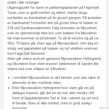
utsikt i alle retninger.
Utgansgpunkt for turen er parkeringsplassen på Fagerfjell.
Turen, som er godt merket og skiltet, starter langs
nordsiden av Sandvatnet på fin gruset gangvei. På østsiden
av Sandvatnet fortsetter den på gruset bilvei til stidele nr.
218 ved Sandvassdammen. Følg vestsiden av Mjovatnet,
over en sjarmerende liten bro over bekken fra Mjovatnet
før man kommer ut på bilveien. Ta så til venstre og gå ca.
50m. Til høyre går stien opp på Mjovassåsen. Unn deg en
stopp ved gapahuken på toppen og nyt utsikten vestover
mot Fagerfjell Skisenter.
Stien går videre østover gjennom Mjovassåsen Hyttegrend
og Oksetjenn hvor stien krysser sykkelveien til Søndre Ble.
Videre ned over utløpet av Våtvatnet.
I området Mjovassåsen er det bilveier som kan være et
alternativ til den merkede stien.
Etter Mjovassåsen Hyttegrend hvor stien går inn på
skiløype traseen, går det en sti mer eller mindre rett
frem til Djupdalstjennet. Det er fisk i vannet og vel verd
et besøk. Stien er ikke merket, men er godt synlig i
terrenget.