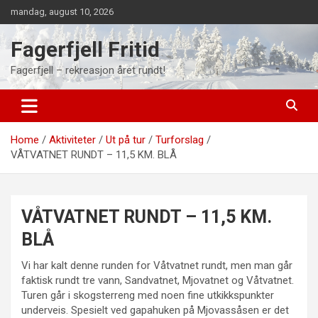
Skip
mandag, august 10, 2026
to
content
Fagerfjell Fritid
Fagerfjell – rekreasjon året rundt!
Home
Aktiviteter
Ut på tur
Turforslag
VÅTVATNET RUNDT – 11,5 KM. BLÅ
VÅTVATNET RUNDT – 11,5 KM.
BLÅ
Vi har kalt denne runden for Våtvatnet rundt, men man går
faktisk rundt tre vann, Sandvatnet, Mjovatnet og Våtvatnet.
Turen går i skogsterreng med noen fine utkikkspunkter
underveis. Spesielt ved gapahuken på Mjovassåsen er det